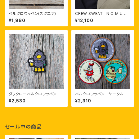
ベルクロワッペン(スクエア)
CREW SWEAT 「N O M U Z I
K A N」
¥1,980
¥12,100
ダックローベルクロワッペン
ベルクロワッペン サークル
¥2,530
¥2,310
セール中の商品