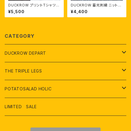
DUCKROW プリントTシャツ 「
DUCKROW 蓄光刺繍 ニットキ
N O M I T O M O(飲み友) 」
ャップ
¥5,500
¥4,400
CATEGORY
DUCKROW DEPART
２階 アパレル、雑貨
THE TRIPLE LEGS
３階 家具、ライフスタイル
オリジナル製品
POTATOSALAD HOLIC
４ 階 アウトドア、レジャー
USED、リメイク品
アパレル
LIMITED SALE
５階 書店、文具フロア
雑貨