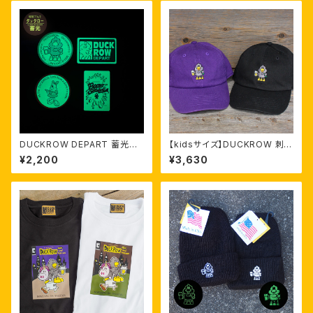
DUCKROW DEPART 蓄光ス
【kidsサイズ】DUCKROW 刺繍
テッカー
CAP
¥2,200
¥3,630