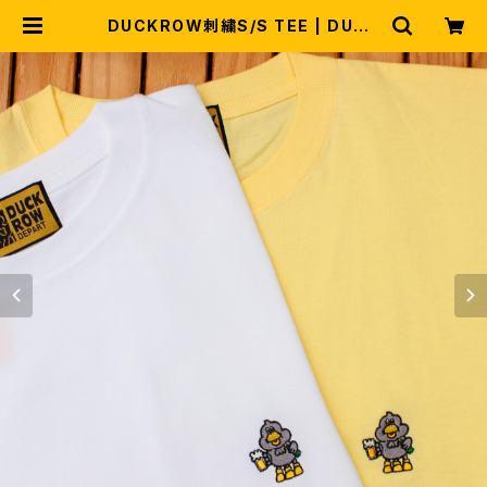
DUCKROW刺繍S/S TEE | DUCK
ROW DEPART