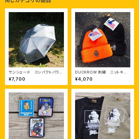
同じカテゴリの商品
サンシェード コンパクトパラソ
DUCKROW 刺繍 ニットキャッ
ル(晴雨兼用)
プ
¥7,700
¥4,070