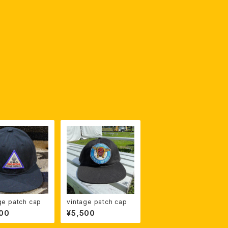
ge patch cap
vintage patch cap
00
¥5,500