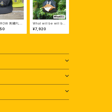
KROW 刺繍FLA
What will be will be
CAP
コラボ "FACEティッシュ
050
¥7,920
ケース"