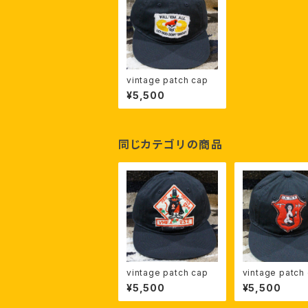
vintage patch cap
¥5,500
同じカテゴリの商品
vintage patch cap
vintage patch
¥5,500
¥5,500