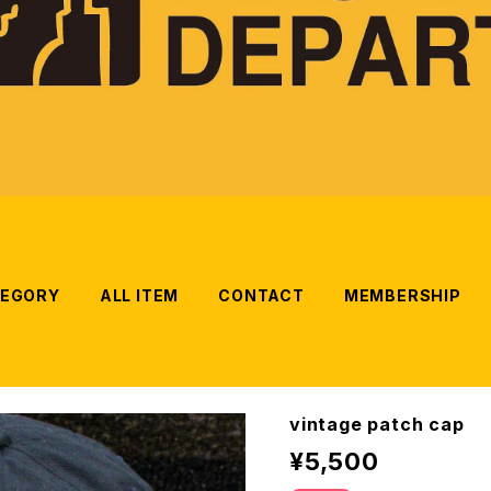
EGORY
ALL ITEM
CONTACT
MEMBERSHIP
vintage patch cap
¥5,500