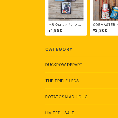
ベルクロワッペン(スク
COBMASTER 
エア)
KROW BEERKA
¥1,980
¥3,300
LLET
CATEGORY
DUCKROW DEPART
２階 アパレル、雑貨
THE TRIPLE LEGS
３階 家具、ライフスタイル
オリジナル製品
POTATOSALAD HOLIC
４ 階 アウトドア、レジャー
USED、リメイク品
アパレル
LIMITED SALE