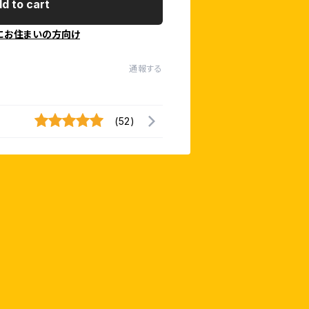
d to cart
にお住まいの方向け
通報する
(52)