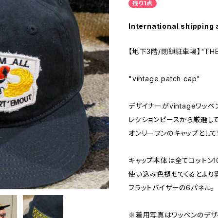
残り1点
International shipping 
【地下3階/閉鎖駐車場】"THE T
"vintage patch cap"
デザイナーがvintageワ
レクションピースから厳選し
オンリーワンのキャップとして
キャップ本体は全てコットン1
使い込み色褪せてくるとより
フラットバイザーの6パネル。
※着用写真はワッペンのデザ