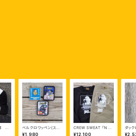
繍 ニ
ベルクロワッペン(スク
CREW SWEAT 「N O
ダック
エア)
M U Z I K A N」
ペン
¥1,980
¥12,100
¥2,5