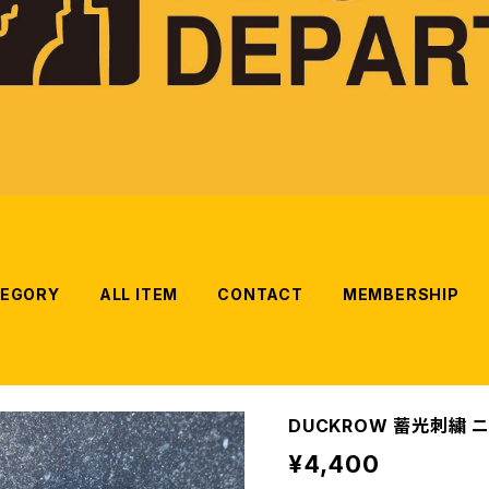
EGORY
ALL ITEM
CONTACT
MEMBERSHIP
DUCKROW 蓄光刺繍 
¥4,400