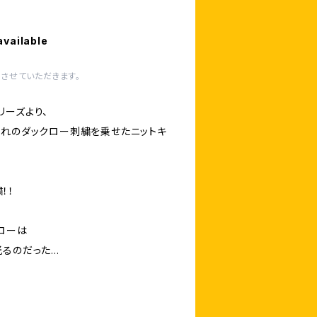
available
させていただきます。
リーズより、
まれのダックロー刺繍を乗せたニットキ
！！
ローは
のだった...