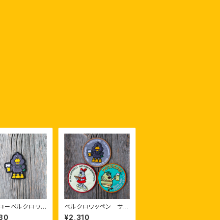
ローベルクロワッ
ベルクロワッペン サ
ークル
30
¥2,310