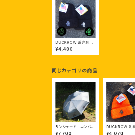
DUCKROW 蓄光刺繍
ニットキャップ
¥4,400
同じカテゴリの商品
サンシェード コンパク
DUCKROW 刺
トパラソル(晴雨兼用)
ットキャップ
¥7,700
¥4,070