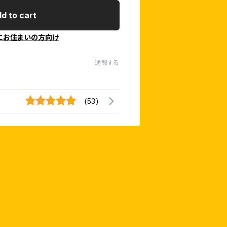
d to cart
にお住まいの方向け
通報する
(53)