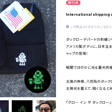
残り1点
International shipping 
この商品は5点までのご注文と
ダックローデパートの刺繍シ
アメリカ製ボディに、日本生
ャップの登場！
暗闇でほのかに光る蓄光刺繍
太陽の神様、八咫烏のダック
太陽光を蓄えて、暗くなると光る
『グロー イン ザ ダックロー』