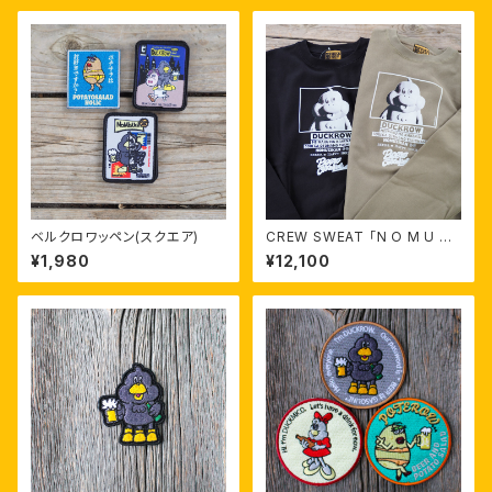
ベルクロワッペン(スクエア)
CREW SWEAT 「N O M U Z I
K A N」
¥1,980
¥12,100