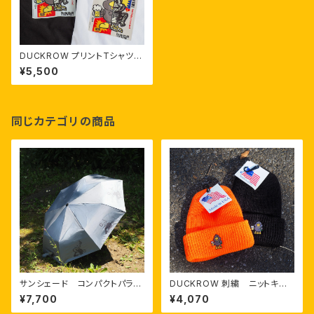
DUCKROW プリントTシャツ 「
N O M I S U G I (飲み過ぎ) 」
¥5,500
同じカテゴリの商品
サンシェード コンパクトパラソ
DUCKROW 刺繍 ニットキャッ
ル(晴雨兼用)
プ
¥7,700
¥4,070