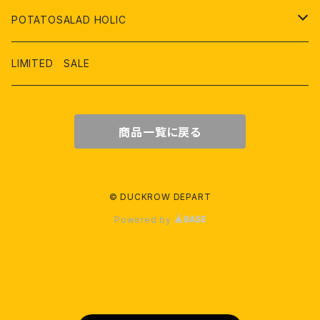
３階 家具、ライフスタイル
オリジナル製品
POTATOSALAD HOLIC
４ 階 アウトドア、レジャー
USED、リメイク品
アパレル
LIMITED SALE
５階 書店、文具フロア
雑貨
商品一覧に戻る
７階 おもちゃ、こども服フロア
屋上 ビアガーデン
© DUCKROW DEPART
Powered by