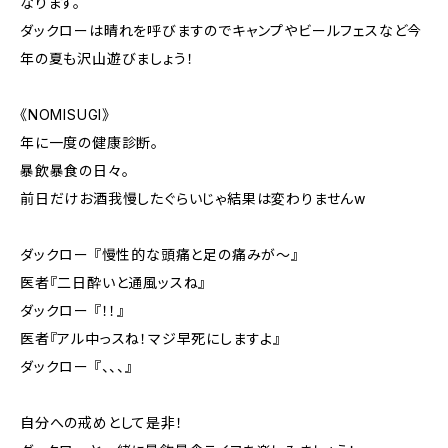
なります。
ダックローは晴れを呼びますのでキャンプやビールフェスなど今
年の夏も沢山遊びましょう！
《NOMISUGI》
年に一度の健康診断。
暴飲暴食の日々。
前日だけお酒我慢したぐらいじゃ結果は変わりませんw
ダックロー 『慢性的な頭痛と足の痛みが〜』
医者『二日酔いと通風ッスね』
ダックロー 『！！』
医者『アル中っスね！マジ早死にしますよ』
ダックロー 『、、、』
自分への戒めとして是非！