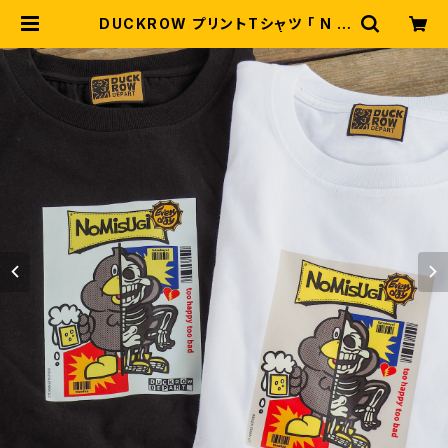
DUCKROW プリントTシャツ 「 N O
M I S U G I (飲み過ぎ) 」 | DUCKR
OW DEPART