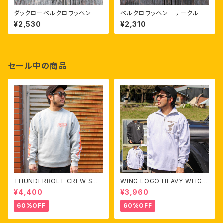
ダックローベルクロワッペン
ベルクロワッペン サークル
¥2,530
¥2,310
セール中の商品
THUNDERBOLT CREW SWE
WING LOGO HEAVY WEIGH
AT
T HALF ZIP L/S TEE
¥4,400
¥3,960
60%OFF
60%OFF