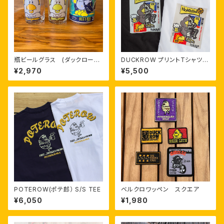
瓶ビールグラス (ダックローFA
DUCKROW プリントTシャツ 「
CE)
N O M I S U G I (飲み過ぎ) 」
¥2,970
¥5,500
POTEROW(ポテ郎） S/S TEE
ベルクロワッペン スクエア
¥6,050
¥1,980