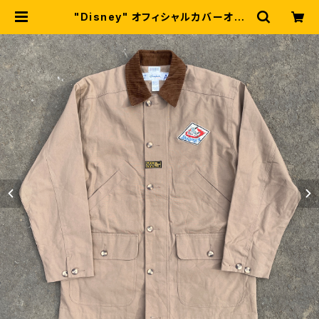
"Disney" オフィシャルカバーオー
ル "エロ ピノキオ"プリント(ha
nd drawing) | DUCKROW DEPA
RT