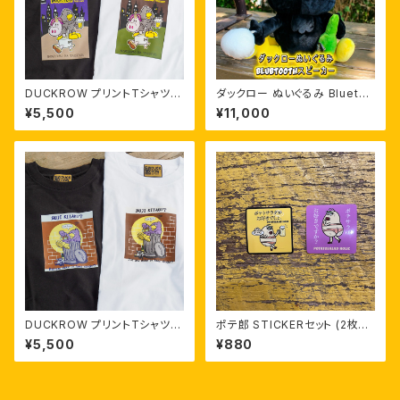
DUCKROW プリントTシャツ 「
ダックロー ぬいぐるみ Bluetoo
N O M I T O M O(飲み友) 」
th スピーカー
¥5,500
¥11,000
DUCKROW プリントTシャツ
ポテ郎 STICKERセット (2枚SE
「B U J I K I T A K U？(無事帰
T）
¥5,500
¥880
宅？)」