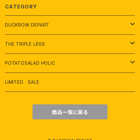
CATEGORY
DUCKROW DEPART
２階 アパレル、雑貨
THE TRIPLE LEGS
３階 家具、ライフスタイル
オリジナル製品
POTATOSALAD HOLIC
４ 階 アウトドア、レジャー
USED、リメイク品
アパレル
LIMITED SALE
５階 書店、文具フロア
雑貨
商品一覧に戻る
７階 おもちゃ、こども服フロア
屋上 ビアガーデン